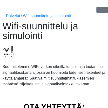
Palvelut / Wifi-suunnittelu ja simulointi
Wifi-suunnittelu ja
simulointi
Suunnittelemme
WIFI
-verkon
oike
i
lla
tuotteilla
ja tuotamme
signaa
litaso
kartan, jossa on huomioitu todelliset rakenteet ja
käyttäjämäärät. Saat
valmii
t
suunnitelmat tukiasemien
määrästä
,
sijoittelusta
ja signaalivoimakkuuskartan.
OTA YHTEYTTÄ: